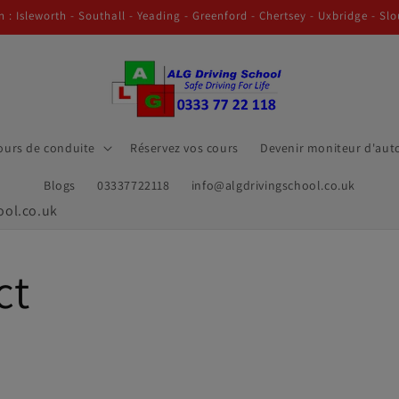
 : Isleworth - Southall - Yeading - Greenford - Chertsey - Uxbridge - Slo
ours de conduite
Réservez vos cours
Devenir moniteur d'aut
Blogs
03337722118
info@algdrivingschool.co.uk
ool.co.uk
ct