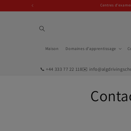
et
Centres d'examen
passer
au
contenu
Maison
Domaines d'apprentissage
C
📞 +44 333 77 22 118
✉️ info@algdrivingsch
Conta