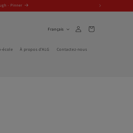
ugh - Pinner
L
Connexion
Panier
Français
a
n
o-école
À propos d'ALG
Contactez-nous
g
u
e