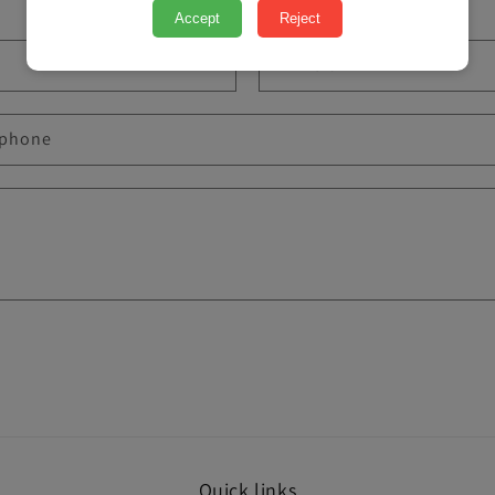
Accept
Reject
E-mail
*
éphone
Quick links